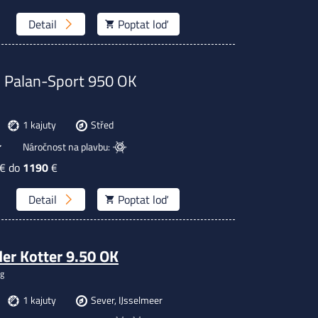
Detail
Poptat
loď
,
Palan-Sport 950 OK
1 kajuty
Střed
Náročnost na plavbu:
€ do
1190
€
Detail
Poptat
loď
er Kotter 9.50 OK
g
1 kajuty
Sever, IJsselmeer