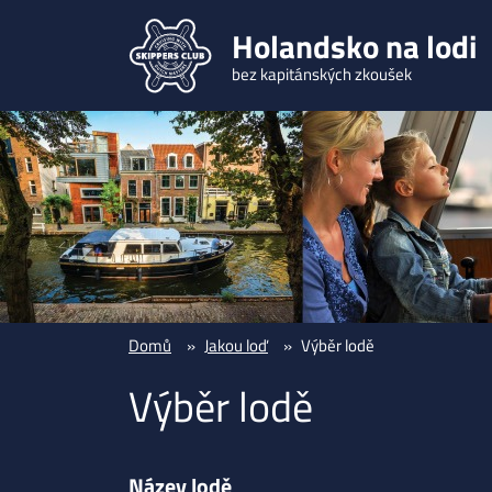
Holandsko na lodi
bez kapitánských zkoušek
Domů
Jakou loď
Výběr lodě
Výběr lodě
Název lodě