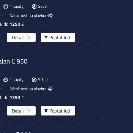
1 kajuty
Sever
Náročnost na plavbu:
€ do
1250
€
Detail
Poptat
loď
alan C 950
1 kajuty
Střed
Náročnost na plavbu:
€ do
1350
€
Detail
Poptat
loď