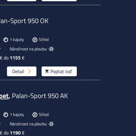
lan-Sport 950 OK
1 kajuty
Střed
Náročnost na plavbu:
€ do
1155
€
Detail
Poptat
loď
oet
,
Palan-Sport 950 AK
1 kajuty
Střed
Náročnost na plavbu:
€ do
1190
€