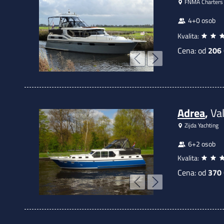
FNMA Charters
4+0 osob
Kvalita:
Cena: od
206
Adrea
,
Va
Zijda Yachting
6+2 osob
Kvalita:
Cena: od
370