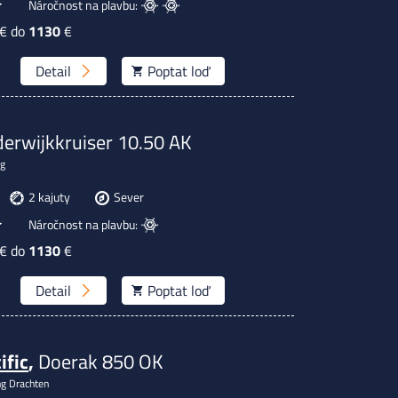
Náročnost na plavbu:
€ do
1130
€
Detail
Poptat
loď
erwijkkruiser 10.50 AK
g
2 kajuty
Sever
Náročnost na plavbu:
€ do
1130
€
Detail
Poptat
loď
ific
,
Doerak 850 OK
ng Drachten