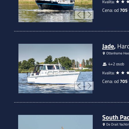
Kvalita:
Cena: od
705
Jade
,
Hard
Ottenhome Hee
4+2 osob
Kvalita:
Cena: od
705
South Pac
De Drait Yachti