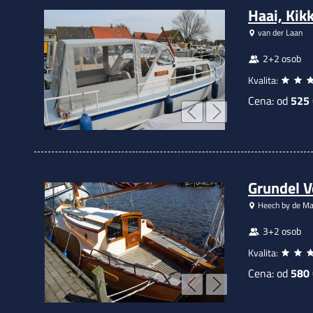
Haai, Kik
van der Laan
2+2 osob
Kvalita:
Cena: od
525
Grundel V
Heech by de Ma
3+2 osob
Kvalita:
Cena: od
580