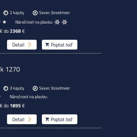
2 kajuty
Sever, IJsselmeer
Náročnost na plavbu:
€ do
2368
€
Detail
Poptat
loď
lk 1270
3 kajuty
Sever, IJsselmeer
Náročnost na plavbu:
€ do
1895
€
Detail
Poptat
loď