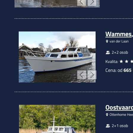
Wammes
van der Laan
2+2 osob
Kvalita:
Cena: od
665
Oostvaard
Ottenhome Hee
2+1 osob