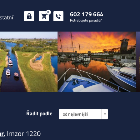
602 179 664
0
statní
Potřebujete poradit?
Řadit podle
od nejlevnější
ar
,
Irnzor 1220