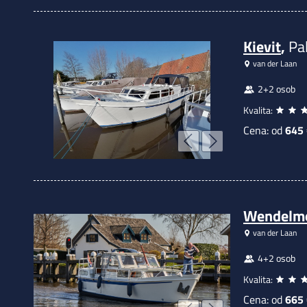
Kievit
,
Pa
van der Laan
2+2 osob
Kvalita:
Cena: od
645
Wendelm
van der Laan
4+2 osob
Kvalita:
Cena: od
665