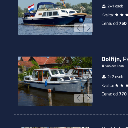
2+1 osob
Kvalita:
Cena: od
750
Dolfijn
,
P
van der Laan
2+2 osob
Kvalita:
Cena: od
770