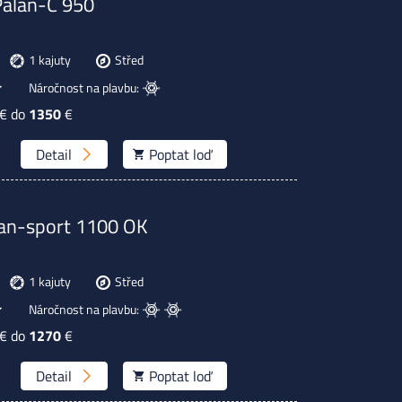
Palan-C 950
1 kajuty
Střed
Náročnost na plavbu:
€ do
1350
€
Detail
Poptat
loď
an-sport 1100 OK
1 kajuty
Střed
Náročnost na plavbu:
€ do
1270
€
Detail
Poptat
loď