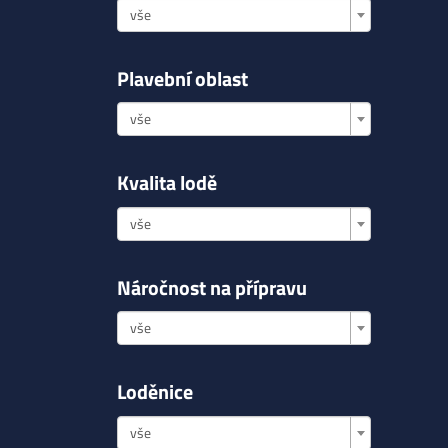
vše
Plavební oblast
vše
Kvalita lodě
vše
Náročnost na přípravu
vše
Loděnice
vše