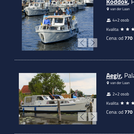
Koddok
,
van der Laan
4+2 osob
Kvalita:
Cena: od
770
Aegir
,
Pal
van der Laan
2+2 osob
Kvalita:
Cena: od
770