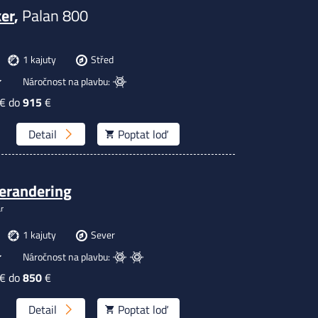
ker
,
Palan 800
1 kajuty
Střed
Náročnost na plavbu:
€ do
915
€
Detail
Poptat
loď
erandering
r
1 kajuty
Sever
Náročnost na plavbu:
€ do
850
€
Detail
Poptat
loď