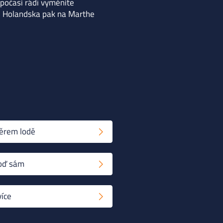
 počasí rádi vyměníte
ru Holandska pak na Marthe
běrem lodě
loď sám
více