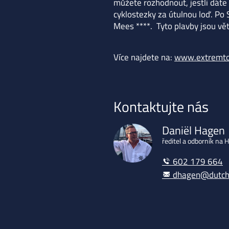
můžete rozhodnout, jestli dáte
cyklostezky za útulnou loď. Po
Mees ****. Tyto plavby jsou vě
Více najdete na:
www.extremto
Kontaktujte nás
Daniël Hagen
ředitel a odborník na 
602 179 664
dhagen@dutch