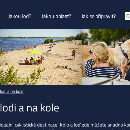
Jakou loď?
Jakou oblast?
Jak se připravit?
O
odi a na kole
odi a na kole
ideální cyklistické destinace. Kolo a loď zde můžete snadno k