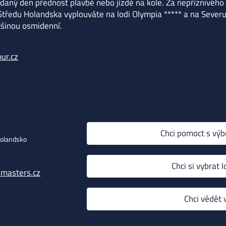
 daný den přednost plavbě nebo jízdě na kole. Za nepříznivého
 Středu Holandska vyplouváte na lodi Olympia ***** a na Seve
tšinou osmidenní.
ur.cz
Chci pomoct s vý
Holandsko
Chci si vybrat 
masters.cz
Chci vědět 