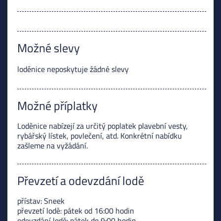
Možné slevy
loděnice neposkytuje žádné slevy
Možné příplatky
Loděnice nabízejí za určitý poplatek plavební vesty,
rybářský lístek, povlečení, atd. Konkrétní nabídku
zašleme na vyžádání.
Převzetí a odevzdání lodě
přístav: Sneek
převzetí lodě: pátek od 16:00 hodin
odevzdání lodě: pátek do 9:00 hodin