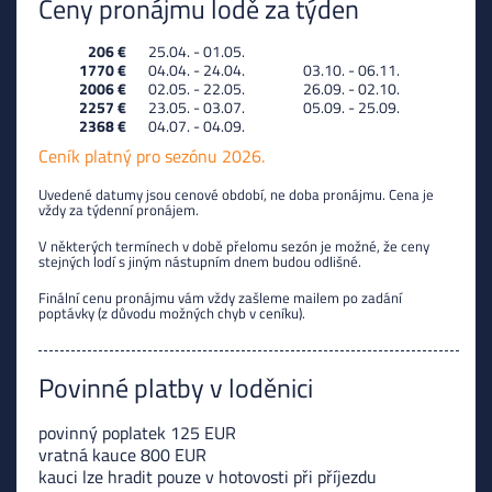
Ceny pronájmu lodě za týden
206 €
25.04. - 01.05.
1770 €
04.04. - 24.04.
03.10. - 06.11.
2006 €
02.05. - 22.05.
26.09. - 02.10.
2257 €
23.05. - 03.07.
05.09. - 25.09.
2368 €
04.07. - 04.09.
Ceník platný pro sezónu 2026.
Uvedené datumy jsou cenové období, ne doba pronájmu. Cena je
vždy za týdenní pronájem.
V některých termínech v době přelomu sezón je možné, že ceny
stejných lodí s jiným nástupním dnem budou odlišné.
Finální cenu pronájmu vám vždy zašleme mailem po zadání
poptávky (z důvodu možných chyb v ceníku).
Povinné platby v loděnici
povinný poplatek 125 EUR
vratná kauce 800 EUR
kauci lze hradit pouze v hotovosti při příjezdu