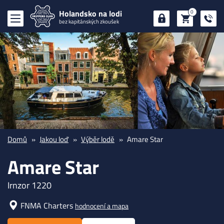
Holandsko na lodi
0
bez kapitánských zkoušek
Domů
Jakou loď
Výběr lodě
Amare Star
Amare Star
Irnzor 1220
FNMA Charters
hodnocení a mapa