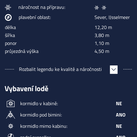
náročnost na přípravu:
plavební oblast:
Sever, IJsselmeer
délka
12,20 m
šířka
3,80 m
ponor
1,10 m
průjezdná výška
4,50 m
Rozbalit
legendu ke kvalitě a náročnosti
Vybavení lodě
kormidlo v kabině:
NE
kormidlo pod bimini:
ANO
kormidlo mimo kabinu:
NE