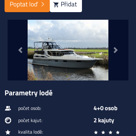
Poptat loď
Přidat
Previous
Next
Parametry lodě
4+0 osob
počet osob:
2 kajuty
počet kajut:
kvalita lodě: