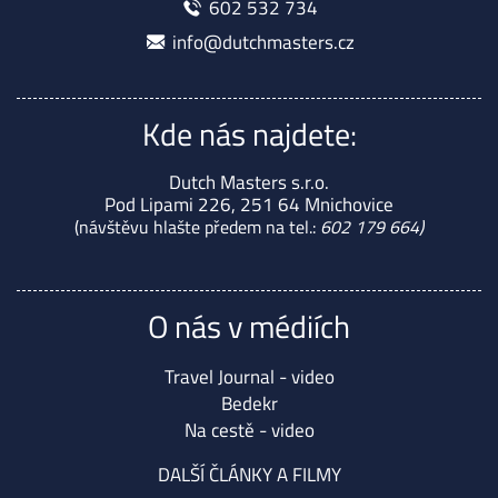
602 532 734
info@dutchmasters.cz
Kde nás najdete:
Dutch Masters s.r.o.
Pod Lipami 226, 251 64 Mnichovice
(návštěvu hlašte předem na tel.:
602 179 664)
O nás v médiích
Travel Journal - video
Bedekr
Na cestě - video
DALŠÍ ČLÁNKY A FILMY