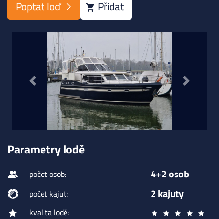
Poptat loď
Přidat
Previous
Next
Parametry lodě
4+2 osob
počet osob:
2 kajuty
počet kajut:
kvalita lodě: