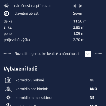
náročnost na přípravu:
plavební oblast:
Sever
délka
11.50 m
šířka
3.85 m
ponor
1.05 m
průjezdná výška
2.70 m
Rozbalit
legendu ke kvalitě a náročnosti
Vybavení lodě
kormidlo v kabině:
NE
kormidlo pod bimini:
ANO
kormidlo mimo kabinu:
NE