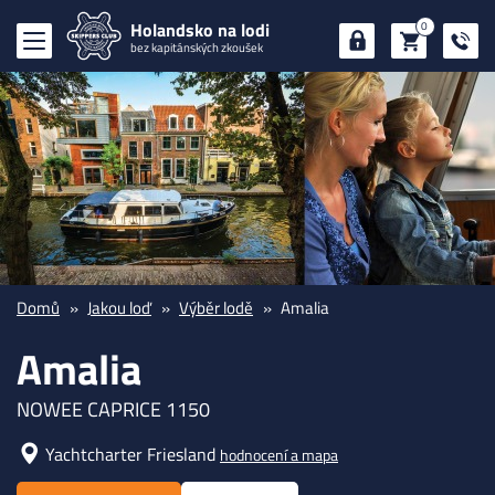
Holandsko na lodi
0
bez kapitánských zkoušek
Domů
Jakou loď
Výběr lodě
Amalia
Amalia
NOWEE CAPRICE 1150
Yachtcharter Friesland
hodnocení a mapa