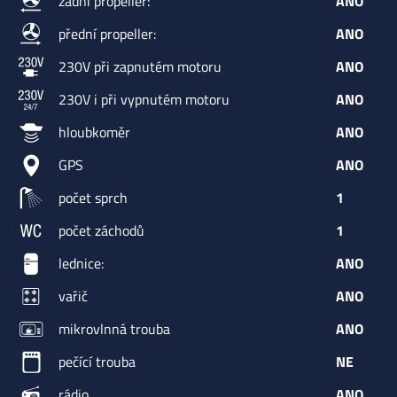
zadní propeller:
ANO
přední propeller:
ANO
230V při zapnutém motoru
ANO
230V i při vypnutém motoru
ANO
hloubkoměr
ANO
GPS
ANO
počet sprch
1
počet záchodů
1
lednice:
ANO
vařič
ANO
mikrovlnná trouba
ANO
pečící trouba
NE
rádio
ANO